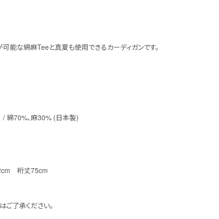
可能な綿麻Teeと真夏も使用できるカーディガンです。
 / 綿70%、麻30% (日本製)
62cm 裄丈75cm
はご了承ください。