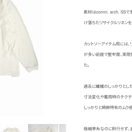
素材はcomm. arch.
け落ちたリサイクルリネンを
カットソーアイテム用には、
が多い前提で堅牢度、実用
た。
過去に繊維のしっかりとし
寸法変化や着用時のチクチ
しっかりと綿麻特有のムラ感
極細単糸なのに斜行せず、