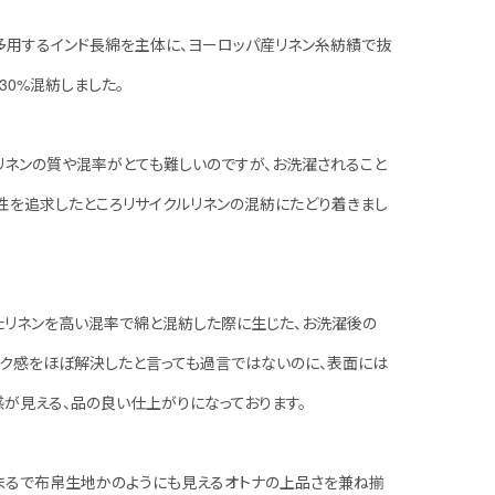
 SSで多用するインド長綿を主体に、ヨーロッパ産リネン糸紡績で抜
30%混紡しました。
リネンの質や混率がとても難しいのですが、お洗濯されること
性を追求したところリサイクルリネンの混紡にたどり着きまし
たリネンを高い混率で綿と混紡した際に生じた、お洗濯後の
ク感をほぼ解決したと言っても過言ではないのに、表面には
が見える、品の良い仕上がりになっております。
まるで布帛生地かのようにも見えるオトナの上品さを兼ね揃