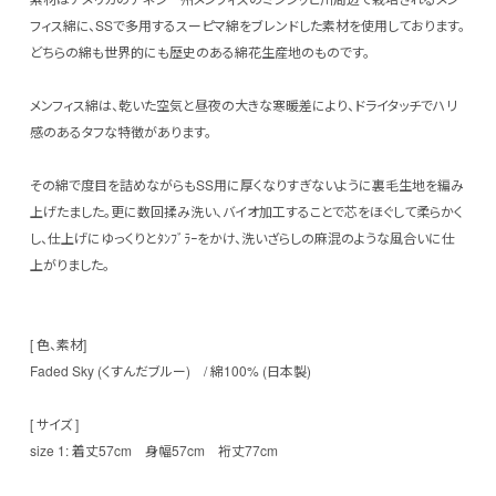
フィス綿に、SSで多用するスーピマ綿をブレンドした素材を使用しております。
どちらの綿も世界的にも歴史のある綿花生産地のものです。
メンフィス綿は、乾いた空気と昼夜の大きな寒暖差により、ドライタッチでハリ
感のあるタフな特徴があります。
その綿で度目を詰めながらもSS用に厚くなりすぎないように裏毛生地を編み
上げたました。更に数回揉み洗い、バイオ加工することで芯をほぐして柔らかく
し、仕上げにゆっくりとﾀﾝﾌﾞﾗｰをかけ、洗いざらしの麻混のような風合いに仕
上がりました。
[ 色、素材]
Faded Sky (くすんだブルー) / 綿100% (日本製)
[ サイズ ]
size 1: 着丈57cm 身幅57cm 裄丈77cm