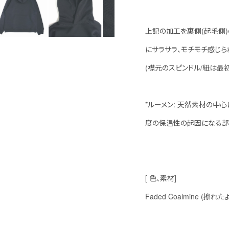
上記の加工を裏側(起毛側
にサラサラ、モチモチ感じら
(襟元のスピンドル/紐は最
*ルーメン: 天然素材の中
度の保温性の起因になる部
[ 色、素材]
Faded Coalmine (擦