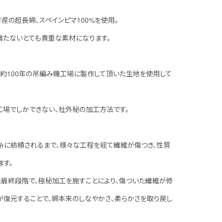
産の超長綿、スペインピマ100%を使用。
満たないとても貴重な素材になります。
約100年の吊編み機工場に製作して頂いた生地を使用して
工場でしかできない、社外秘の加工方法です。
糸に紡績されるまで、様々な工程を経て繊維が傷つき、性質
ます。
た最終段階で、極秘加工を施すことにより、傷ついた繊維が修
が復元することで、綿本来のしなやかさ、柔らかさを取り戻し