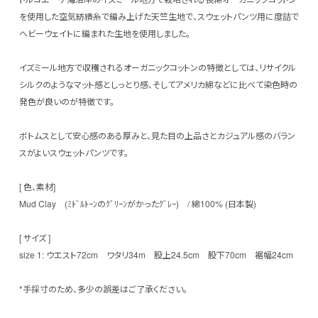
を使用した空気紡績糸で編み上げた天竺生地で、スウェットパンツ用に度詰で
ヘビーウェイトに編まれた生地を使用しました。
イズミール地方で収穫されるオーガニックコットンの特徴としては、リサイクル
シルクのようなマット感としっとり感、そしてアメリカ綿などに比べて染色時の
発色が良いのが特徴です。
ボトムスとして安心感のある厚みと、見た目の上品さとカジュアル感のバラン
スがよいスウェットパンツです。
[ 色、素材]
Mud Clay (ﾐﾄﾞﾙﾄｰﾝのｸﾞﾘｰﾝがかったｸﾞﾚｰ) / 綿100% (日本製)
[ サイズ ]
size 1: ウエスト72cm ワタリ34m 股上24.5cm 股下70cm 裾幅24cm
*手採寸のため、多少の誤差はご了承ください。