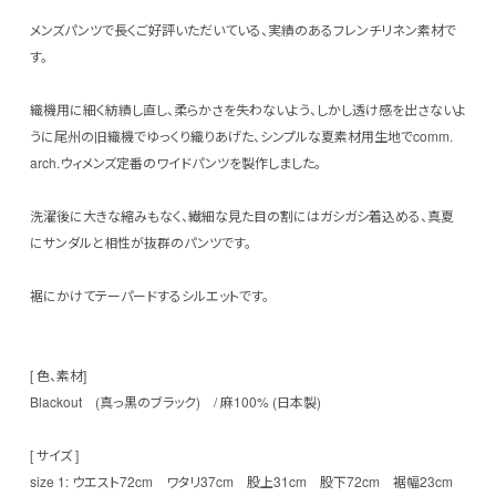
メンズパンツで長くご好評いただいている、実績のあるフレンチリネン素材で
す。
織機用に細く紡績し直し、柔らかさを失わないよう、しかし透け感を出さないよ
うに尾州の旧織機でゆっくり織りあげた、シンプルな夏素材用生地でcomm.
arch.ウィメンズ定番のワイドパンツを製作しました。
洗濯後に大きな縮みもなく、繊細な見た目の割にはガシガシ着込める、真夏
にサンダルと相性が抜群のパンツです。
裾にかけてテーパードするシルエットです。
[ 色、素材]
Blackout (真っ黒のブラック) / 麻100% (日本製)
[ サイズ ]
size 1: ウエスト72cm ワタリ37cm 股上31cm 股下72cm 裾幅23cm