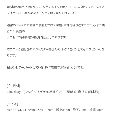
素材はcomm. arch.がSSで多用するインド綿とヨーロッパ産ブレンドリネン
を使用し、しっかりめのキャンバス地を織り上げました。
通常の3倍ほどの時間と手間をかけて染色、精錬を繰り返すことで、芯まで柔
らかく、表面の
シワもとても良い雰囲気を醸し出しております。
ウエストに釦付きのアジャスタがあるため、ﾄｯﾌﾟｽをインしてもアクセントとな
ります。
裾が少しテーパードしている、通年着用できるﾜｲﾄﾞﾊﾟﾝﾂです。
[ 色、素材]
Lilac Gray (少々ﾊﾟｰﾌﾟﾙがかったﾗｲﾄｸﾞﾚｰ) / 綿85%、麻15% (日本製)
[ サイズ ]
size 1: ウエスト72cm ワタリ37cm 股上31cm 股下72cm 裾幅23cm