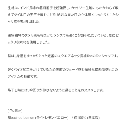
生地は、インド長綿の極細番手を超強撚し、カットソー生地にもかかわらず敢
えてツイル目の天竺を編むことで、絶妙な見た目の立体感としっかりとしたシ
ャリ感を表現しました。
長綿独特のヌメリ感も相まって、メンズでも長くご好評いただいている、夏にピ
ッタリな素材を使用しました。
型は、身幅をゆったりとった定番のスクエアネック長袖TeeのTeeシャツです。
軽くバイオ加工をかけているため表面のフェード感と微妙な接触冷感もこの
アイテムの特徴です。
吊干し時には、衿回りが伸びないように吊ることをおススメします。
[ 色、素材]
Bleached Lemon (ライトレモンイエロー) / 綿100% (日本製)