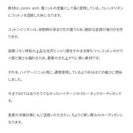
素材は、comm. arch. 春ニットの定番として長く使用している、フレンチリネン
にコットンを混紡した糸になります。
コットンとリネンは、染色時の染まり方が違うため、絶妙な杢感が奥行きを作
ります。
高級リネン特有の上品な光沢とシャリ感をそのまま保ちつつ、コットンのドラ
イ感と強さも備わるため、春夏の立ち上がりに良い素材です。
それを、ハイゲージニット用に、通常使用しているより半分ほどの細さに撚糸
しました。
今までSSではありそうでなかったハイゲージのクルーネックカーディガンで
す。
真夏の冷房対策にもご活用いただきたい、ちょうど良い厚みのカーディガンに
なります。