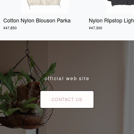
Cotton Nylon Blouson Parka
Nylon Ripstop Lig
¥47,850
¥47,300
official web site
CONTACT US