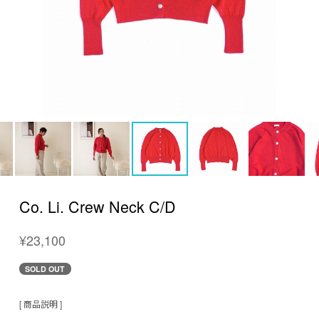
Co. Li. Crew Neck C/D
¥23,100
SOLD OUT
[ 商品説明 ]