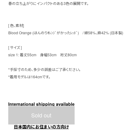
春の立ち上がりにインパクトのある3色の展開です。
[ 色、素材]
Blood Orange (ほんのりｵﾚﾝｼﾞがかったﾚｯﾄﾞ) / 綿58%、麻42% (日本製)
[ サイズ ]
size 1: 着丈55cm 身幅53cm 裄丈80cm
*手採寸のため、多少の誤差はご了承ください。
*着用モデルは164cmです。
International shipping available
Sold out
日本国内にお住まいの方向け