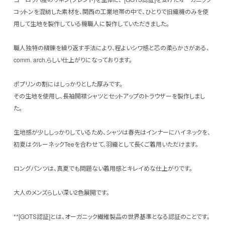
コットンを混紡した素材を、関西の工業地帯の中で、ひとりで旧織機のみを使
用して生地を製作している機職人に製作していただきました。
職人独特の精錬を繰り返す手法により、程よいシワ感と芯の柔らかさがある、
comm. arch.らしい仕上がりになっております。
ポプリンの割にはしっかりとした厚みです。
その生地を使用し、長袖開襟シャツとセットアップのトラウザーを製作しまし
た。
生地感が少ししっかりしているため、シャツは春先はインナーにハイネックを、
初夏はクルーネックTeeを合わせて、羽織として長くご着用いただけます。
ロングパンツは、真夏でも問題ない着用感とキレイめな仕上がりです。
大人のメンズらしい深い2色展開です。
**[GOTS認証]とは、オーガニック繊維製品の世界基準となる認証のことです。