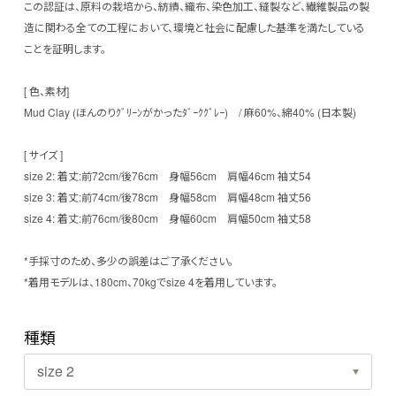
この認証は、原料の栽培から、紡績、織布、染色加工、縫製など、繊維製品の製
造に関わる全ての工程において、環境と社会に配慮した基準を満たしている
ことを証明します。
[ 色、素材]
Mud Clay (ほんのりｸﾞﾘｰﾝがかったﾀﾞｰｸｸﾞﾚｰ) / 麻60%、綿40% (日本製)
[ サイズ ]
size 2: 着丈:前72cm/後76cm 身幅56cm 肩幅46cm 袖丈54
size 3: 着丈:前74cm/後78cm 身幅58cm 肩幅48cm 袖丈56
size 4: 着丈:前76cm/後80cm 身幅60cm 肩幅50cm 袖丈58
*手採寸のため、多少の誤差はご了承ください。
*着用モデルは、180cm、70kgでsize 4を着用しています。
種類