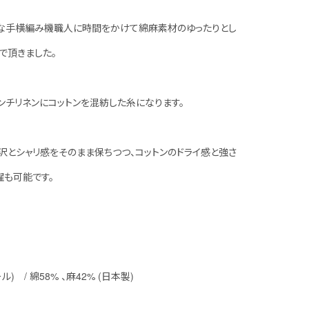
な手横編み機職人に時間をかけて綿麻素材のゆったりとし
で頂きました。
ンチリネンにコットンを混紡した糸になります。
沢とシャリ感をそのまま保ちつつ、コットンのドライ感と強さ
濯も可能です。
ール) / 綿58% 、麻42% (日本製)