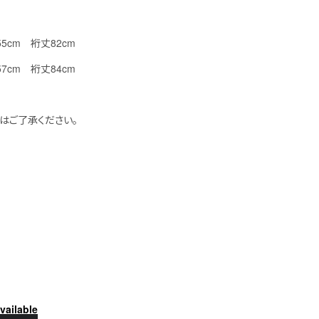
幅55cm 裄丈82cm
幅57cm 裄丈84cm
はご了承ください。
vailable