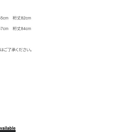
幅55cm 裄丈82cm
幅57cm 裄丈84cm
はご了承ください。
vailable