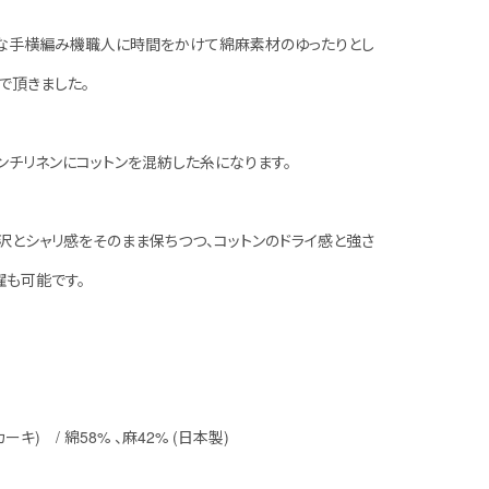
な手横編み機職人に時間をかけて綿麻素材のゆったりとし
で頂きました。
ンチリネンにコットンを混紡した糸になります。
沢とシャリ感をそのまま保ちつつ、コットンのドライ感と強さ
濯も可能です。
カーキ) / 綿58% 、麻42% (日本製)