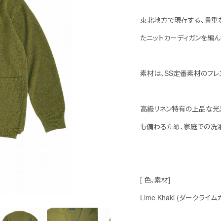
東北地方で現存する、貴重
たニットカーディガンを編ん
素材は、SS定番素材のフレ
高級リネン特有の上品な光
も備わるため、家庭での洗
[ 色、素材]
Lime Khaki (ダークライム