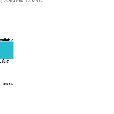
kgでsize 4を着用しています。
vailable
方向け
通報する