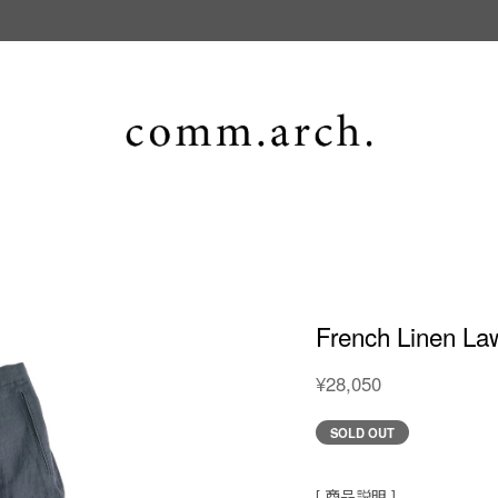
French Linen La
¥28,050
SOLD OUT
[ 商品説明 ]