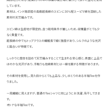
しています。
素材は、インド南部産の高級超長綿のスビンに30%程スーピマ綿を混紡した
素材の天竺編みです。
スビン綿は生産地が限定的、且つ栽培条件が厳しいため、収穫量がとても少
なく貴重です。
超長綿の中でもトップクラスの繊維長で細く強度があり、シルクのような光沢
と風合いが特徴です。
しっかりと度目を詰めて天竺編みすることで生まれる安心感と、表面に上品で
ほのかな光沢があり、手触りも他綿素材とは一線を画する特徴があります。
その素材を使用し、見た目からとても上品な、少しゆとりのある半袖Teeを作
りました。
一見繊細に見えますが、普通のTeeシャツと同じようにお洗濯、吊干しできま
す。
オトナな半袖Teeです。